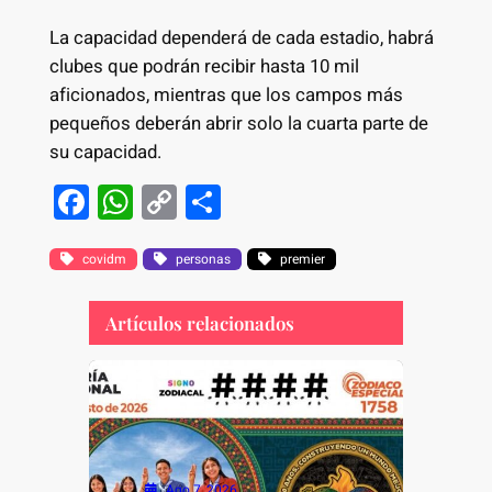
La capacidad dependerá de cada estadio, habrá
clubes que podrán recibir hasta 10 mil
aficionados, mientras que los campos más
pequeños deberán abrir solo la cuarta parte de
su capacidad.
F
W
C
S
a
h
o
h
c
at
p
ar
covidm
personas
premier
e
s
y
e
Artículos relacionados
b
A
Li
o
p
n
o
p
k
k
Ago 7, 2026