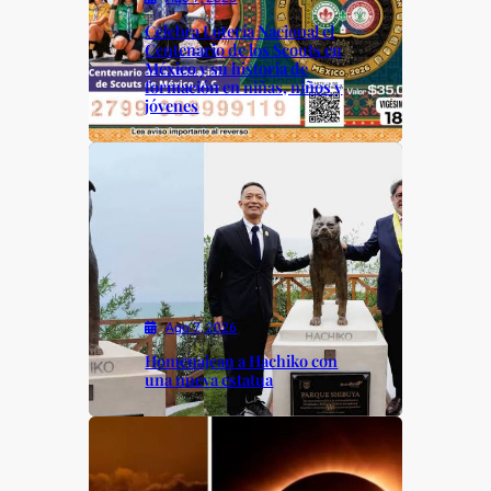
Celebra Lotería Nacional el
Centenario de los Scouts en
México y su historia de
formación en niñas, niños y
jóvenes
Ago 7, 2026
Homenajean a Hachiko con
una nueva estatua