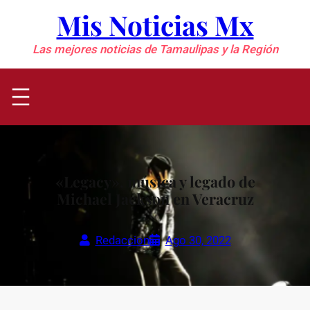
Saltar
Mis Noticias Mx
al
contenido
Las mejores noticias de Tamaulipas y la Región
«Legacy», música y legado de
Michael Jackson en Veracruz
Redaccion
Ago 30, 2022