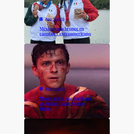
Ago 5, 2026
México gana bronce en
canotaje Centroamericano
Ago 5, 2026
Muere actriz que participó
en Spider-Man: No Way
Home