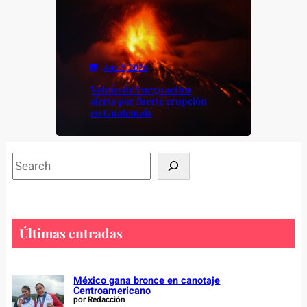
Ago 5, 2026
Volcán de Fuego activa
alerta por fuerte erupción
en Guatemala
S
e
a
r
c
Últimas entradas
h
México gana bronce en canotaje
Centroamericano
por Redacción