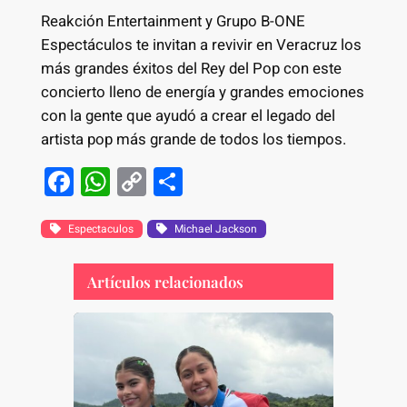
Reakción Entertainment y Grupo B-ONE
Espectáculos te invitan a revivir en Veracruz los
más grandes éxitos del Rey del Pop con este
concierto lleno de energía y grandes emociones
con la gente que ayudó a crear el legado del
artista pop más grande de todos los tiempos.
F
W
C
S
a
h
o
h
c
at
p
ar
Espectaculos
Michael Jackson
e
s
y
e
Artículos relacionados
b
A
Li
o
p
n
o
p
k
k