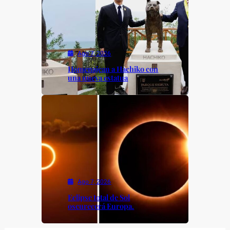
Ago 7, 2026
Homenajean a Hachiko con
una nueva estatua
Ago 7, 2026
Eclipse total de Sol
oscurecerá Europa.