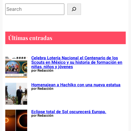
S
e
a
r
c
Últimas entradas
h
Celebra Lotería Nacional el Centenario de los
Scouts en México y su historia de formación en
niñas, niños y jóvenes
por Redacción
Homenajean a Hachiko con una nueva estatua
por Redacción
Eclipse total de Sol oscurecerá Europa.
por Redacción