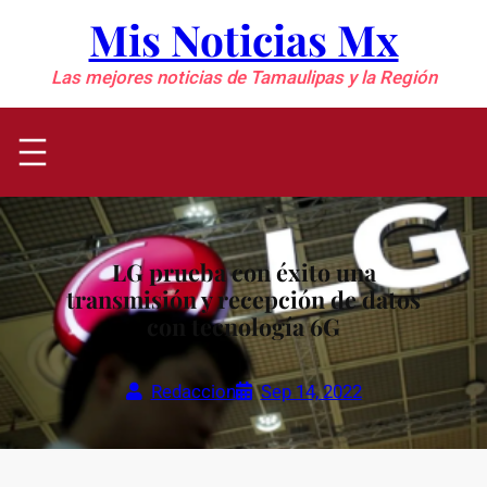
Saltar
Mis Noticias Mx
al
contenido
Las mejores noticias de Tamaulipas y la Región
LG prueba con éxito una
transmisión y recepción de datos
con tecnología 6G
Redaccion
Sep 14, 2022