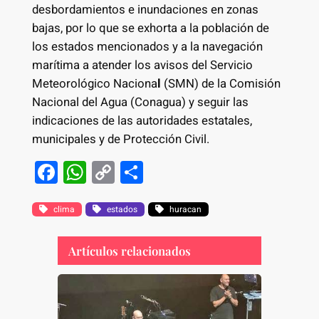
desbordamientos e inundaciones en zonas
bajas, por lo que se exhorta a la población de
los estados mencionados y a la navegación
marítima a atender los avisos del Servicio
Meteorológico Naciona
l
(SMN) de la Comisión
Nacional del Agua (Conagua) y seguir las
indicaciones de las autoridades estatales,
municipales y de Protección Civil.
F
W
C
S
a
h
o
h
c
at
p
ar
clima
estados
huracan
e
s
y
e
Artículos relacionados
b
A
Li
o
p
n
o
p
k