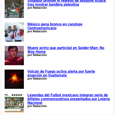
Singapur prohíbe el regreso de Massive Attack
tras mostrar bandera palestina
por Redacción
México gana bronce en canotaje
Centroamericano
por Redacción
Muere actriz que participó en Spider-Man: No
Way Home
por Redacción
Volcán de Fuego activa alerta por fuerte
erupción en Guatemala
por Redacción
Leyendas del Futbol mexicano integran serie de
billetes conmemorativos presentados por Lotería
Nacional
por Redacción