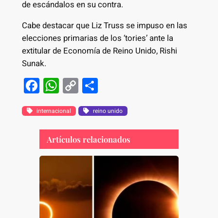
de escándalos en su contra.
Cabe destacar que Liz Truss se impuso en las
elecciones primarias de los ‘tories’ ante la
extitular de Economía de Reino Unido, Rishi
Sunak.
F
W
C
S
a
h
o
h
c
at
p
ar
internacional
reino unido
e
s
y
e
Artículos relacionados
b
A
Li
o
p
n
o
p
k
k