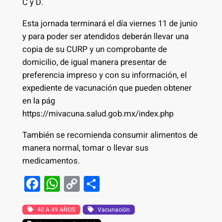
C y D.
Esta jornada terminará el día viernes 11 de junio
y para poder ser atendidos deberán llevar una
copia de su CURP y un comprobante de
domicilio, de igual manera presentar de
preferencia impreso y con su información, el
expediente de vacunación que pueden obtener
en la pág
https://mivacuna.salud.gob.mx/index.php
También se recomienda consumir alimentos de
manera normal, tomar o llevar sus
medicamentos.
F
W
C
S
a
h
o
h
c
at
p
ar
40 A 49 AÑOS
Vacunación