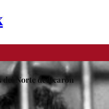
x
s del Norte dedicaron