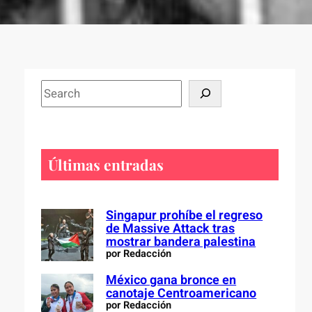
S
e
a
r
c
Últimas entradas
h
Singapur prohíbe el regreso
de Massive Attack tras
mostrar bandera palestina
por Redacción
México gana bronce en
canotaje Centroamericano
por Redacción