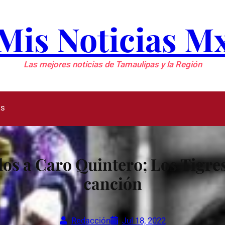
Mis Noticias M
Las mejores noticias de Tamaulipas y la Región
as
os a Caro Quintero; Los Tigre
canción
Redacción
Jul 18, 2022