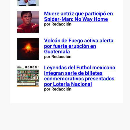
Muere actriz que participó en
Spider-Man: No Way Home
por Redacción
Volcán de Fuego activa alerta
por fuerte erupción en
Guatemala
por Redacción
Leyendas del Futbol mexicano
integran serie de billetes
conmemorativos presentados
por Lotería Nacional
por Redacción