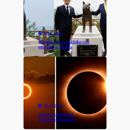
Ago 7, 2026
Homenajean a Hachiko con
una nueva estatua
Ago 7, 2026
Eclipse total de Sol
oscurecerá Europa.