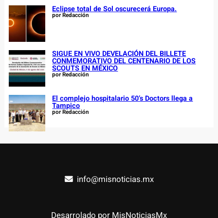
Eclipse total de Sol oscurecerá Europa.
por Redacción
SIGUE EN VIVO DEVELACIÓN DEL BILLETE
CONMEMORATIVO DEL CENTENARIO DE LOS
SCOUTS EN MÉXICO
por Redacción
El complejo hospitalario 50’s Doctors llega a
Tampico
por Redacción
info@misnoticias.mx
Desarrolado por MisNoticiasMx