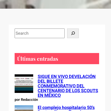
S
e
a
r
c
Últimas entradas
h
SIGUE EN VIVO DEVELACIÓN
DEL BILLETE
CONMEMORATIVO DEL
CENTENARIO DE LOS SCOUTS
EN MÉXICO
por Redacción
El complejo hospitalario 50’s