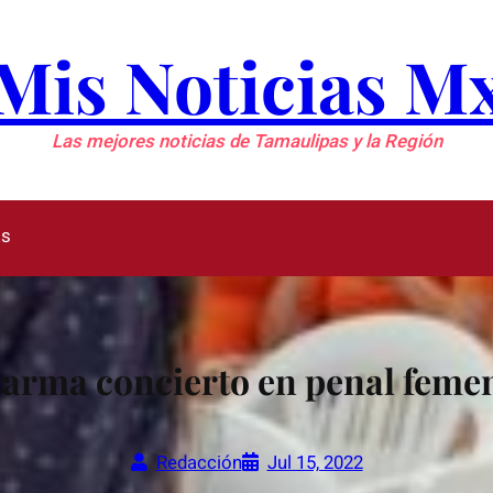
Mis Noticias M
Las mejores noticias de Tamaulipas y la Región
as
 arma concierto en penal femen
Redacción
Jul 15, 2022