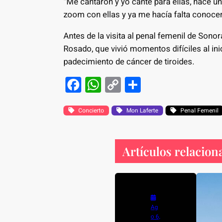
“Me cantaron y yo canté para ellas, hace u
zoom con ellas y ya me hacía falta conoce
Antes de la visita al penal femenil de Sono
Rosado, que vivió momentos difíciles al ini
padecimiento de cáncer de tiroides.
F
W
C
S
a
h
o
h
c
at
p
ar
Concierto
Mon Laferte
Penal Femenil
e
s
y
e
b
A
Li
Artículos relacion
o
p
n
o
p
k
k
Ag
o 6,