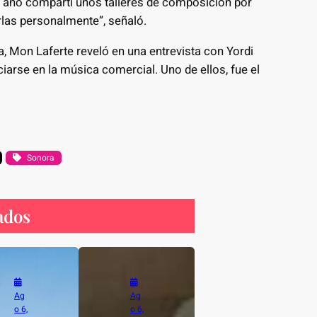
n año compartí unos talleres de composición por
rlas personalmente”, señaló.
ra, Mon Laferte reveló en una entrevista con Yordi
ciarse en la música comercial. Uno de ellos, fue el
Sonora
ados
Ag
Ag
o 6,
o 6,