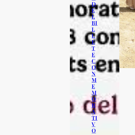
D
E
L
BI
L
L
E
T
E
C
O
N
M
E
M
O
R
A
TI
V
O