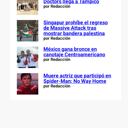
Doctors llega a Tampico
por Redacción
Singapur prohíbe el regreso
de Massive Attack tras
mostrar bandera palestina
por Redacción
México gana bronce en
canotaje Centroamericano
por Redacción
Muere actriz que participó en
Spider-Man: No Way Home
por Redacción