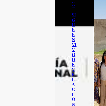
20
26
SI
G
U
E
E
N
VI
V
O
D
E
V
E
L
A
C
I
Ó
N