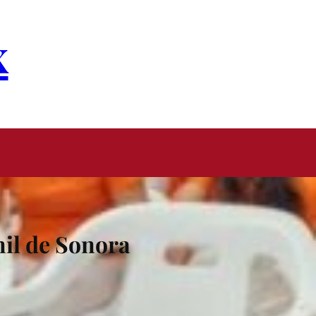
x
il de Sonora