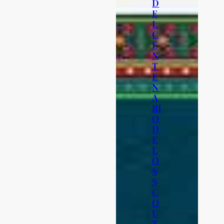
D
E
L
C
E
N
T
E
N
A
RI
O
D
E
L
O
S
S
C
O
U
T