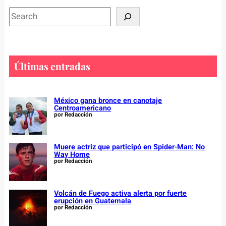
S
e
a
r
c
Últimas entradas
h
México gana bronce en canotaje
Centroamericano
por Redacción
Muere actriz que participó en Spider-Man: No
Way Home
por Redacción
Volcán de Fuego activa alerta por fuerte
erupción en Guatemala
por Redacción