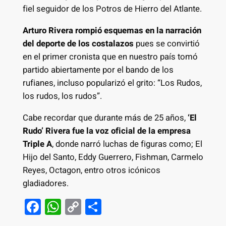
fiel seguidor de los Potros de Hierro del Atlante.
Arturo Rivera rompió esquemas en la narración
del deporte de los costalazos
pues se convirtió
en el primer cronista que en nuestro país tomó
partido abiertamente por el bando de los
rufianes, incluso popularizó el grito: “Los Rudos,
los rudos, los rudos”.
Cabe recordar que durante más de 25 años,
‘El
Rudo’ Rivera fue la voz oficial de la empresa
Triple A
, donde narró luchas de figuras como; El
Hijo del Santo, Eddy Guerrero, Fishman, Carmelo
Reyes, Octagon, entro otros icónicos
gladiadores.
F
W
C
S
a
h
o
h