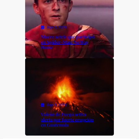
Ago 5, 2026
Muere actriz que participó
en Spider-Man: No Way
Home
Ago 5, 2026
Volcán de Fuego activa
alerta por fuerte erupción
en Guatemala