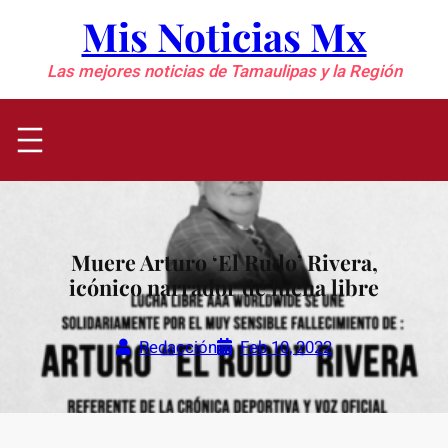
Saltar
Mis Noticias Mx
al
contenido
Las mejores noticias de Tamaulipas y la Región
Muere Arturo ‘El Rudo’ Rivera,
icónico narrador de lucha libre
Redacción
Feb 10, 2022