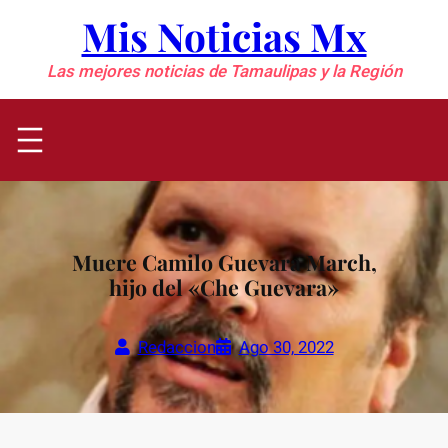
Saltar
Mis Noticias Mx
al
contenido
Las mejores noticias de Tamaulipas y la Región
Muere Camilo Guevara March,
hijo del «Che Guevara»
Redaccion
Ago 30, 2022