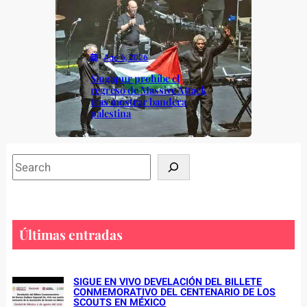
Ago 6, 2026
Singapur prohíbe el
regreso de Massive Attack
tras mostrar bandera
palestina
S
e
a
r
c
Últimas entradas
h
SIGUE EN VIVO DEVELACIÓN DEL BILLETE
CONMEMORATIVO DEL CENTENARIO DE LOS
SCOUTS EN MÉXICO