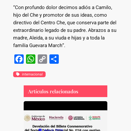
“Con profundo dolor decimos adiós a Camilo,
hijo del Che y promotor de sus ideas, como
directivo del Centro Che, que conserva parte del
extraordinario legado de su padre. Abrazos a su
madre, Aleida, a su viuda e hijas y a toda la
familia Guevara March”.
F
W
C
S
a
h
o
h
c
at
p
ar
internacional
e
s
y
e
Artículos relacionados
b
A
Li
o
p
n
o
p
k
k
Ago 6, 2026