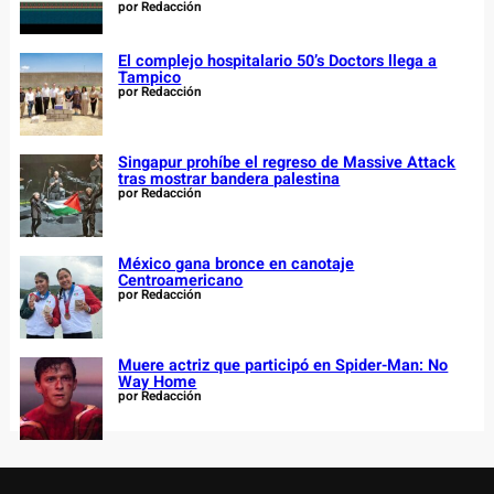
por Redacción
El complejo hospitalario 50’s Doctors llega a
Tampico
por Redacción
Singapur prohíbe el regreso de Massive Attack
tras mostrar bandera palestina
por Redacción
México gana bronce en canotaje
Centroamericano
por Redacción
Muere actriz que participó en Spider-Man: No
Way Home
por Redacción