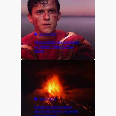
Ago 5, 2026
Muere actriz que participó
en Spider-Man: No Way
Home
Ago 5, 2026
Volcán de Fuego activa
alerta por fuerte erupción
en Guatemala