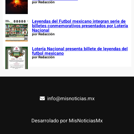
por Redacción
Leyendas del Futbol mexicano integran serie de
billetes conmemorativos presentados por Lotería
Nacional
por Redacción
Lotería Nacional presenta billete de leyendas del
futbol mexicano
por Redacción
info@misnoticias.mx
Desarrolado por MisNoticiasMx