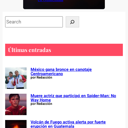
S
e
a
r
c
Últimas entradas
h
México gana bronce en canotaje
Centroamericano
por Redacción
Muere actriz que participó en Spider-Man: No
Way Home
por Redacción
Volcán de Fuego activa alerta por fuerte
erupción en Guatemala