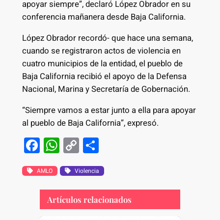
apoyar siempre”, declaró López Obrador en su
conferencia mañanera desde Baja California.
López Obrador recordó- que hace una semana,
cuando se registraron actos de violencia en
cuatro municipios de la entidad, el pueblo de
Baja California recibió el apoyo de la Defensa
Nacional, Marina y Secretaría de Gobernación.
“Siempre vamos a estar junto a ella para apoyar
al pueblo de Baja California”, expresó.
F
W
C
S
a
h
o
h
c
at
p
ar
AMLO
Violencia
e
s
y
e
Artículos relacionados
b
A
Li