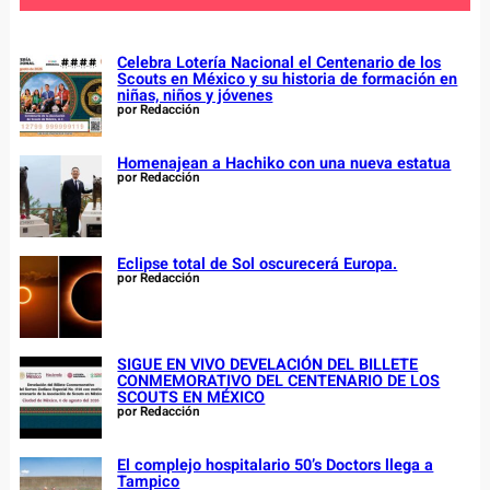
h
Celebra Lotería Nacional el Centenario de los
Scouts en México y su historia de formación en
niñas, niños y jóvenes
por Redacción
Homenajean a Hachiko con una nueva estatua
por Redacción
Eclipse total de Sol oscurecerá Europa.
por Redacción
SIGUE EN VIVO DEVELACIÓN DEL BILLETE
CONMEMORATIVO DEL CENTENARIO DE LOS
SCOUTS EN MÉXICO
por Redacción
El complejo hospitalario 50’s Doctors llega a
Tampico