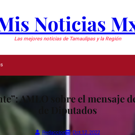
Mis Noticias M
Las mejores noticias de Tamaulipas y la Región
as
nte”: AMLO sobre el mensaje de
de Diputados
Redaccion
Oct 12, 2022