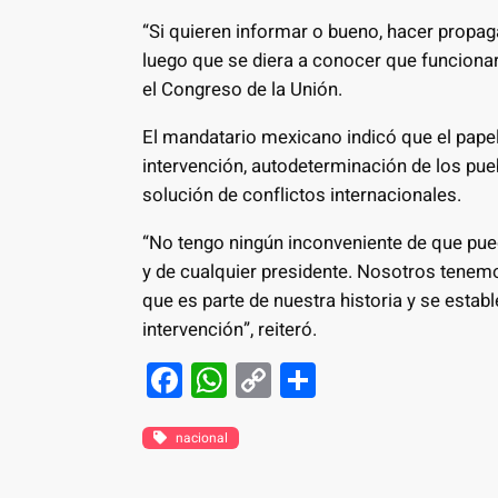
“Si quieren informar o bueno, hacer propag
luego que se diera a conocer que funcionar
el Congreso de la Unión.
El mandatario mexicano indicó que el papel d
intervención, autodeterminación de los pueb
solución de conflictos internacionales.
“No tengo ningún inconveniente de que pueda
y de cualquier presidente. Nosotros tenemos
que es parte de nuestra historia y se estab
intervención”, reiteró.
F
W
C
S
a
h
o
h
c
at
p
ar
nacional
e
s
y
e