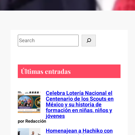
S
e
a
r
c
Últimas entradas
h
Celebra Lotería Nacional el
Centenario de los Scouts en
México y su historia de
formación en niñas, niños y
jóvenes
por Redacción
Homenajean a Hachiko con