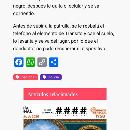
negro, después le quita el celular y se va
corriendo.
Antes de subir a la patrulla, se le resbala el
teléfono al elemento de Tránsito y cae al suelo,
lo levanta y se va del lugar, por lo que el
conductor no pudo recuperar el dispositivo.
F
W
C
S
a
h
o
h
c
at
p
ar
nacional
policia
e
s
y
e
Artículos relacionados
b
A
Li
o
p
n
o
p
k
k