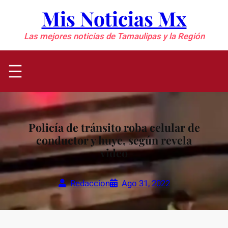
Saltar
Mis Noticias Mx
al
contenido
Las mejores noticias de Tamaulipas y la Región
Policía de tránsito roba celular de
conductor y huye, según revela
video
Redaccion
Ago 31, 2022