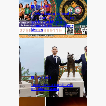
Ago 7, 2026
Celebra Lotería Nacional el
Centenario de los Scouts en
México y su historia de
formación en niñas, niños y
jóvenes
Ago 7, 2026
Homenajean a Hachiko con
una nueva estatua