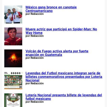
México gana bronce en canotaje
Centroamericano
por Redacción
Muere actriz que participó en Spider-Man: No
Way Home
por Redacción
Volcán de Fuego activa alerta por fuerte
erupción en Guatemala
por Redacción
Leyendas del Futbol mexicano integran serie de
billetes conmemorativos presentados por Lotería
Nacional
por Redacción
Lotería Nacional presenta billete de leyendas del
futbol mexicano
por Redacción