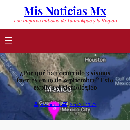
Saltar
Mis Noticias Mx
al
contenido
Las mejores noticias de Tamaulipas y la Región
¿Por qué han ocurrido 3 sismos
fuertes en 19 de septiembre? Esto
explica el sismológico
Redaccion
Sep 20, 2022