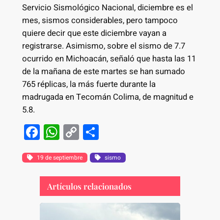
Servicio Sismológico Nacional, diciembre es el
mes, sismos considerables, pero tampoco
quiere decir que este diciembre vayan a
registrarse. Asimismo, sobre el sismo de 7.7
ocurrido en Michoacán, señaló que hasta las 11
de la mañana de este martes se han sumado
765 réplicas, la más fuerte durante la
madrugada en Tecomán Colima, de magnitud e
5.8.
F
W
C
S
a
h
o
h
c
at
p
ar
19 de septiembre
sismo
e
s
y
e
Artículos relacionados
b
A
Li
o
p
n