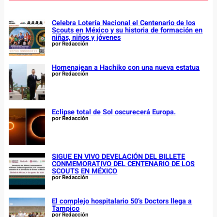
h
Celebra Lotería Nacional el Centenario de los
Scouts en México y su historia de formación en
niñas, niños y jóvenes
por Redacción
Homenajean a Hachiko con una nueva estatua
por Redacción
Eclipse total de Sol oscurecerá Europa.
por Redacción
SIGUE EN VIVO DEVELACIÓN DEL BILLETE
CONMEMORATIVO DEL CENTENARIO DE LOS
SCOUTS EN MÉXICO
por Redacción
El complejo hospitalario 50’s Doctors llega a
Tampico
por Redacción