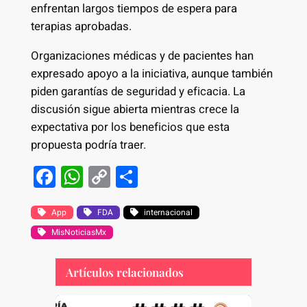
enfrentan largos tiempos de espera para
terapias aprobadas.
Organizaciones médicas y de pacientes han
expresado apoyo a la iniciativa, aunque también
piden garantías de seguridad y eficacia. La
discusión sigue abierta mientras crece la
expectativa por los beneficios que esta
propuesta podría traer.
F
W
C
S
a
h
o
h
c
at
p
ar
App
FDA
internacional
MisNoticiasMx
e
s
y
e
b
A
Li
Artículos relacionados
o
p
n