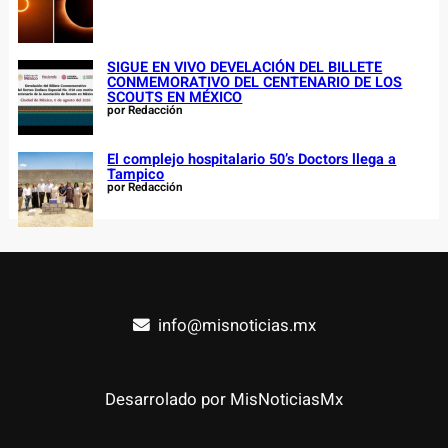
SIGUE EN VIVO DEVELACIÓN DEL BILLETE
CONMEMORATIVO DEL CENTENARIO DE LOS
SCOUTS EN MÉXICO
por Redacción
El complejo hospitalario 50’s Doctors llega a
Tampico
por Redacción
info@misnoticias.mx
Desarrolado por MisNoticiasMx