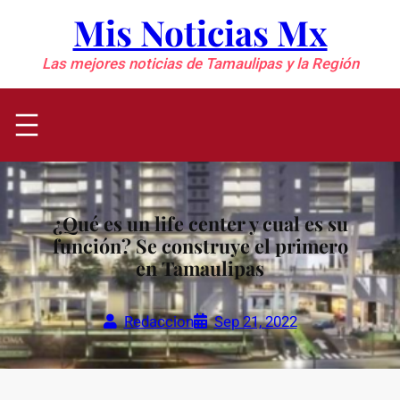
Saltar
Mis Noticias Mx
al
contenido
Las mejores noticias de Tamaulipas y la Región
¿Qué es un life center y cual es su
función? Se construye el primero
en Tamaulipas
Redaccion
Sep 21, 2022