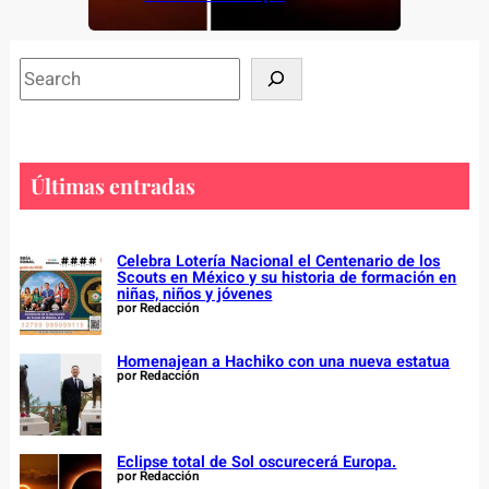
S
e
a
r
c
Últimas entradas
h
Celebra Lotería Nacional el Centenario de los
Scouts en México y su historia de formación en
niñas, niños y jóvenes
por Redacción
Homenajean a Hachiko con una nueva estatua
por Redacción
Eclipse total de Sol oscurecerá Europa.
por Redacción