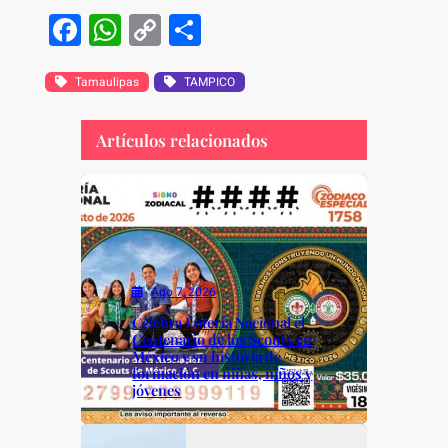
F
W
C
S
a
h
o
h
c
at
p
ar
Tamaulipas
TAMPICO
e
s
y
e
Artículos relacionados
b
A
Li
o
p
n
o
p
k
k
Ago 7, 2026
Celebra Lotería Nacional el
Centenario de los Scouts en
México y su historia de
formación en niñas, niños y
jóvenes