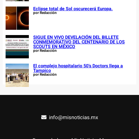
Eclipse total de Sol oscurecerá Europa.
por Redacción
SIGUE EN VIVO DEVELACIÓN DEL BILLETE
CONMEMORATIVO DEL CENTENARIO DE LOS
SCOUTS EN MÉXICO
por Redacción
El complejo hospitalario 50’s Doctors llega a
Tampico
por Redacción
info@misnoticias.mx