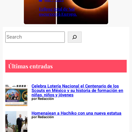
Ago 7, 2026
Eclipse total de Sol
oscurecerá Europa.
S
e
a
r
c
Últimas entradas
h
Celebra Lotería Nacional el Centenario de los
Scouts en México y su historia de formación en
niñas, niños y jóvenes
por Redacción
Homenajean a Hachiko con una nueva estatua
por Redacción