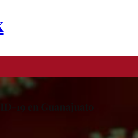
x
VID-19 en Guanajuato