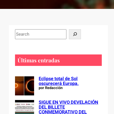
S
e
a
r
c
Últimas entradas
h
Eclipse total de Sol
oscurecerá Europa.
por Redacción
SIGUE EN VIVO DEVELACIÓN
DEL BILLETE
CONMEMORATIVO DEL