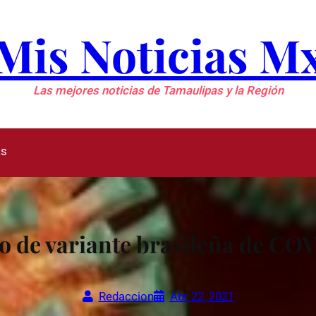
Mis Noticias M
Las mejores noticias de Tamaulipas y la Región
as
o de variante brasileña de CO
Redaccion
Abr 22, 2021