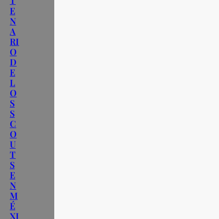
T
E
N
A
RI
O
D
E
L
O
S
S
C
O
U
T
S
E
N
M
É
XI