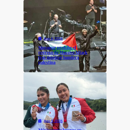
Ago 6, 2026
Singapur prohíbe el
regreso de Massive Attack
tras mostrar bandera
palestina
Ago 5, 2026
México gana bronce en