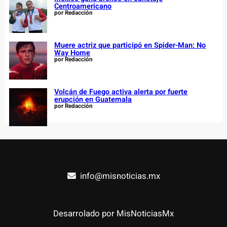
Centroamericano
por Redacción
Muere actriz que participó en Spider-Man: No
Way Home
por Redacción
Volcán de Fuego activa alerta por fuerte
erupción en Guatemala
por Redacción
info@misnoticias.mx
Desarrolado por MisNoticiasMx