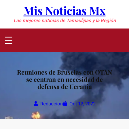
Saltar
Mis Noticias Mx
al
contenido
Las mejores noticias de Tamaulipas y la Región
Reuniones de Bruselas con OTAN
se centran en necesidad de
defensa de Ucrania
Redaccion
Oct 12, 2022