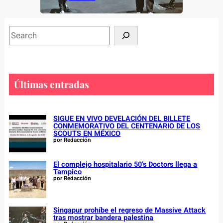
S
e
a
r
c
Últimas entradas
h
SIGUE EN VIVO DEVELACIÓN DEL BILLETE
CONMEMORATIVO DEL CENTENARIO DE LOS
SCOUTS EN MÉXICO
por Redacción
El complejo hospitalario 50’s Doctors llega a
Tampico
por Redacción
Singapur prohíbe el regreso de Massive Attack
tras mostrar bandera palestina