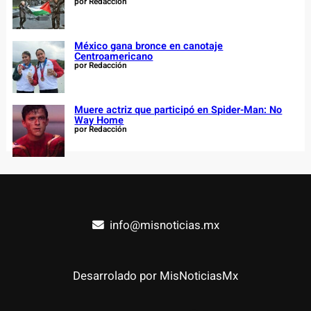
por Redacción
México gana bronce en canotaje
Centroamericano
por Redacción
Muere actriz que participó en Spider-Man: No
Way Home
por Redacción
info@misnoticias.mx
Desarrolado por MisNoticiasMx