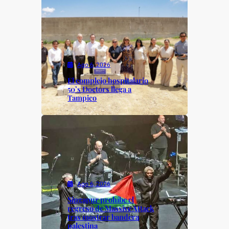
Ago 6, 2026
El complejo hospitalario
50’s Doctors llega a
Tampico
Ago 6, 2026
Singapur prohíbe el
regreso de Massive Attack
tras mostrar bandera
palestina