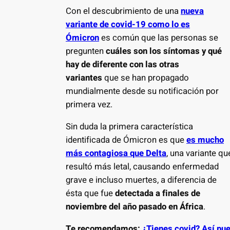
Con el descubrimiento de una
nueva
variante de covid-19 como lo es
Ómicron
es común que las personas se
pregunten
cuáles son los síntomas y qué
hay de diferente con las otras
variantes
que se han propagado
mundialmente desde su notificación por
primera vez.
Sin duda la primera característica
identificada de Ómicron es que
es mucho
más contagiosa que Delta
, una variante qu
resultó más letal, causando enfermedad
grave e incluso muertes, a diferencia de
ésta que fue
detectada a finales de
noviembre del año pasado en África
.
Te recomendamos:
¿Tienes covid? Así pue