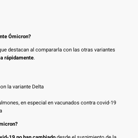
iante Ómicron?
que destacan al compararla con las otras variantes
la rápidamente
.
n la variante Delta
ulmones, en especial en vacunados contra covid-19
a
Ómicron?
ovid-19 no han cambiado
desde el surgimiento de la