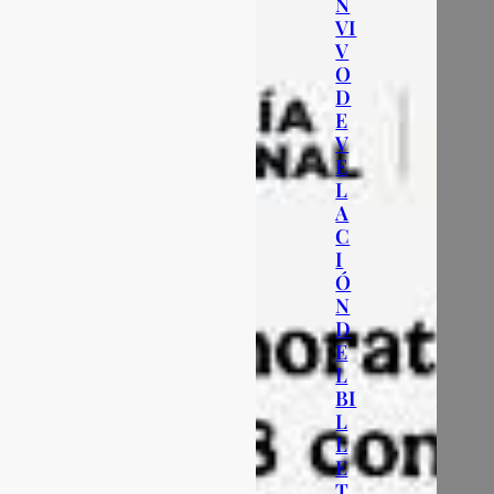
N
VI
V
O
D
E
V
E
L
A
C
I
Ó
N
D
E
L
BI
L
L
E
T