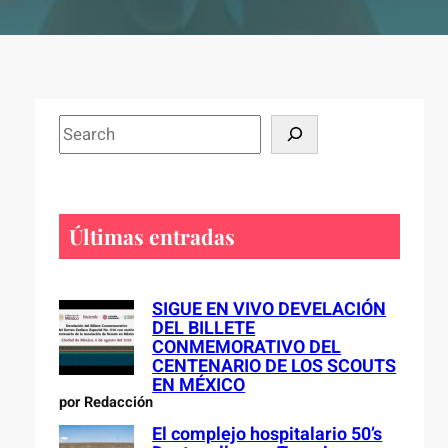
S
e
a
r
c
Últimas entradas
h
SIGUE EN VIVO DEVELACIÓN
DEL BILLETE
CONMEMORATIVO DEL
CENTENARIO DE LOS SCOUTS
EN MÉXICO
por Redacción
El complejo hospitalario 50’s