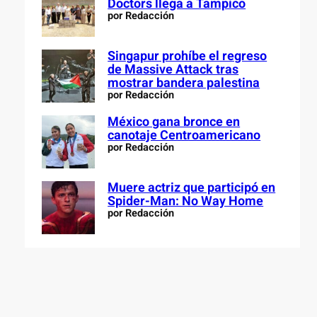
Doctors llega a Tampico
por Redacción
Singapur prohíbe el regreso
de Massive Attack tras
mostrar bandera palestina
por Redacción
México gana bronce en
canotaje Centroamericano
por Redacción
Muere actriz que participó en
Spider-Man: No Way Home
por Redacción