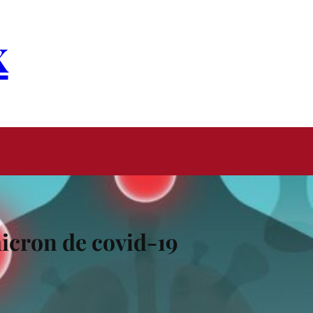
x
icron de covid-19