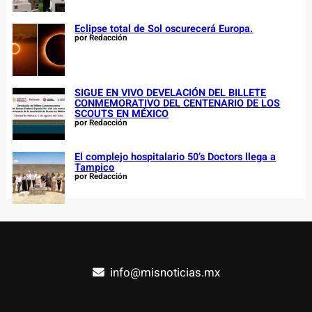
Eclipse total de Sol oscurecerá Europa.
por Redacción
SIGUE EN VIVO DEVELACIÓN DEL BILLETE
CONMEMORATIVO DEL CENTENARIO DE LOS
SCOUTS EN MÉXICO
por Redacción
El complejo hospitalario 50’s Doctors llega a
Tampico
por Redacción
info@misnoticias.mx