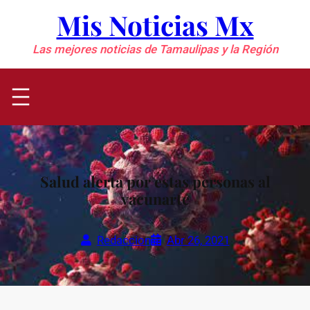
Saltar
Mis Noticias Mx
al
contenido
Las mejores noticias de Tamaulipas y la Región
Salud alerta por estas personas al
vacunarte
Redaccion
Abr 26, 2021