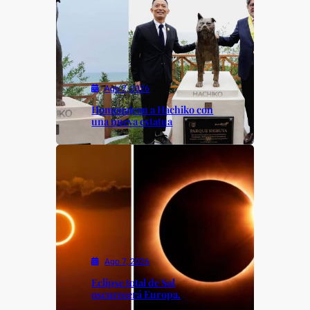
Ago 7, 2026
Homenajean a Hachiko con
una nueva estatua
Ago 7, 2026
Eclipse total de Sol
oscurecerá Europa.