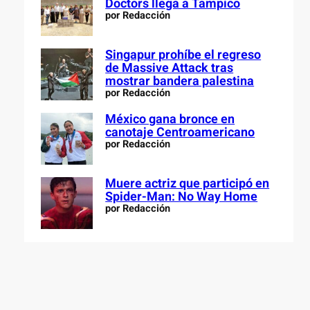
Doctors llega a Tampico
por Redacción
Singapur prohíbe el regreso
de Massive Attack tras
mostrar bandera palestina
por Redacción
México gana bronce en
canotaje Centroamericano
por Redacción
Muere actriz que participó en
Spider-Man: No Way Home
por Redacción