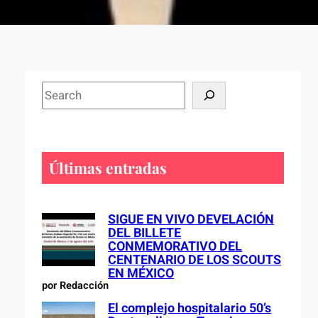
S
e
a
r
c
Últimas entradas
h
SIGUE EN VIVO DEVELACIÓN
DEL BILLETE
CONMEMORATIVO DEL
CENTENARIO DE LOS SCOUTS
EN MÉXICO
por Redacción
El complejo hospitalario 50’s