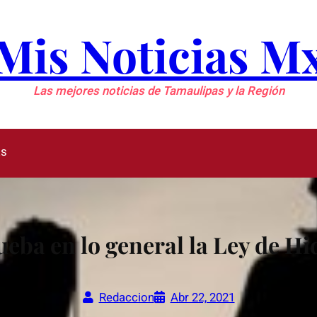
Mis Noticias M
Las mejores noticias de Tamaulipas y la Región
as
eba en lo general la Ley de H
Redaccion
Abr 22, 2021