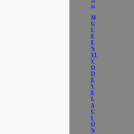
20
26
SI
G
U
E
E
N
VI
V
O
D
E
V
E
L
A
C
I
Ó
N