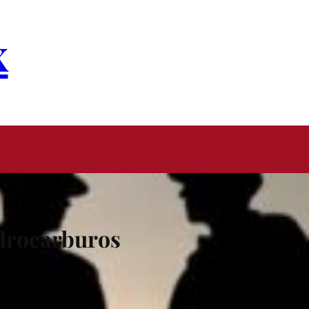
x
idrocarburos