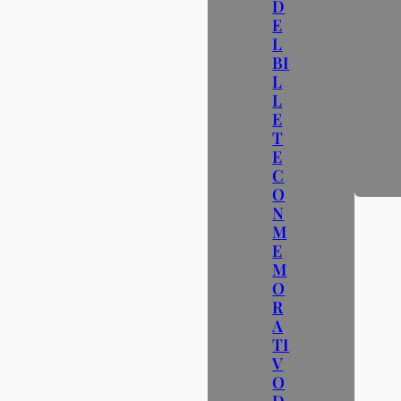
D
E
L
BI
L
L
E
T
E
C
O
N
M
E
M
O
R
A
TI
V
O