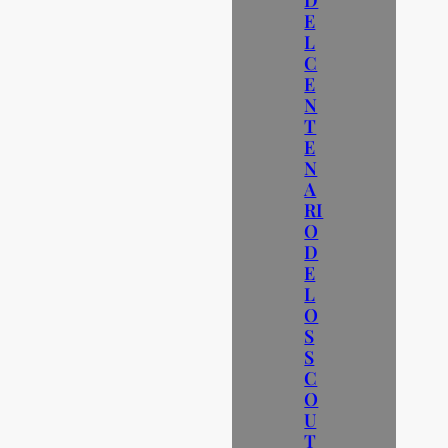
D
E
L
C
E
N
T
E
N
A
RI
O
D
E
L
O
S
S
C
O
U
T