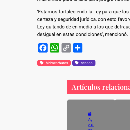
‘Estamos fortaleciendo la Ley para que los
certeza y seguridad jurídica, con esto favo
Ley quitando de en medio a los que defrau
desigual en estas condiciones’, mencionó.
F
W
C
S
a
h
o
h
c
at
p
ar
hidrocarburos
senado
e
s
y
e
b
A
Li
Artículos relacion
o
p
n
o
p
k
k
Ag
o 6,