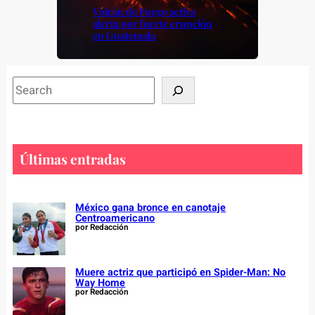
Volcán de Fuego activa
alerta por fuerte erupción
en Guatemala
S
e
a
r
c
Últimas entradas
h
México gana bronce en canotaje
Centroamericano
por Redacción
Muere actriz que participó en Spider-Man: No
Way Home
por Redacción