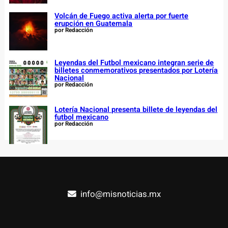
Volcán de Fuego activa alerta por fuerte
erupción en Guatemala
por Redacción
Leyendas del Futbol mexicano integran serie de
billetes conmemorativos presentados por Lotería
Nacional
por Redacción
Lotería Nacional presenta billete de leyendas del
futbol mexicano
por Redacción
info@misnoticias.mx