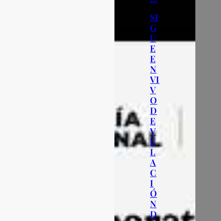
26
SI
G
U
E
E
N
VI
V
O
D
E
V
E
L
A
C
I
Ó
N
D