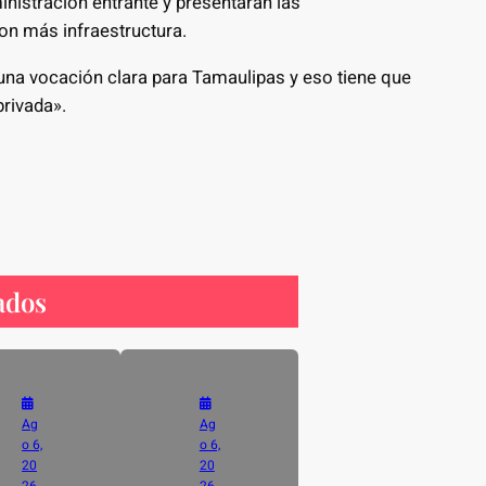
inistración entrante y presentarán las
on más infraestructura.
una vocación clara para Tamaulipas y eso tiene que
privada».
ados
Ag
Ag
o 6,
o 6,
20
20