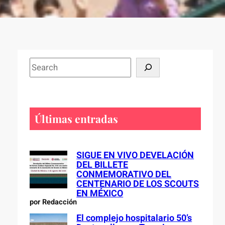
S
e
a
r
c
Últimas entradas
h
SIGUE EN VIVO DEVELACIÓN
DEL BILLETE
CONMEMORATIVO DEL
CENTENARIO DE LOS SCOUTS
EN MÉXICO
por Redacción
El complejo hospitalario 50’s