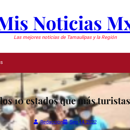
Mis Noticias M
Las mejores noticias de Tamaulipas y la Región
as
los 10 estados que más turista
Redaccion
Sep 14, 2022