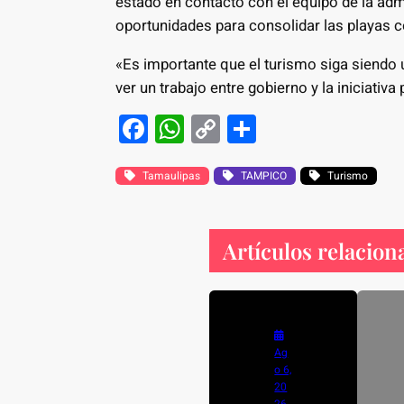
estado en contacto con el equipo de la adm
oportunidades para consolidar las playas c
«Es importante que el turismo siga siendo 
ver un trabajo entre gobierno y la iniciativa 
F
W
C
S
a
h
o
h
c
at
p
ar
Tamaulipas
TAMPICO
Turismo
e
s
y
e
b
A
Li
Artículos relacion
o
p
n
o
p
k
k
Ag
o 6,
20