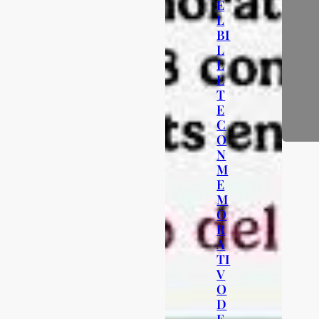
E
L
BI
L
L
E
T
E
C
O
N
M
E
M
O
R
A
TI
V
O
D