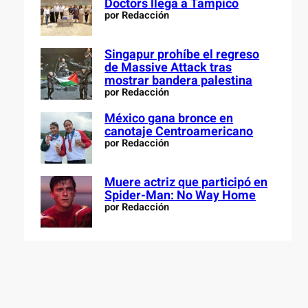
Doctors llega a Tampico
por Redacción
Singapur prohíbe el regreso
de Massive Attack tras
mostrar bandera palestina
por Redacción
México gana bronce en
canotaje Centroamericano
por Redacción
Muere actriz que participó en
Spider-Man: No Way Home
por Redacción