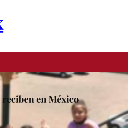
x
s reciben en México