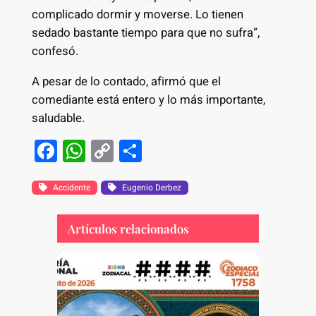
complicado dormir y moverse. Lo tienen
sedado bastante tiempo para que no sufra”,
confesó.
A pesar de lo contado, afirmó que el
comediante está entero y lo más importante,
saludable.
F
W
C
S
a
h
o
h
c
at
p
ar
Accidente
Eugenio Derbez
e
s
y
e
Artículos relacionados
b
A
Li
o
p
n
o
p
k
k