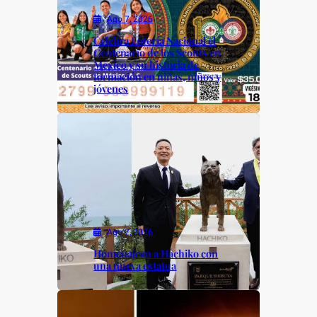
Ago 7, 2026
Celebra Lotería Nacional el
Centenario de los Scouts en
México y su historia de
formación en niñas, niños y
jóvenes
Ago 7, 2026
Homenajean a Hachiko con
una nueva estatua