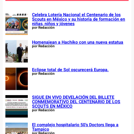
h
Celebra Lotería Nacional el Centenario de los
Scouts en México y su historia de formación en
niñas, niños y jóvenes
por Redacción
Homenajean a Hachiko con una nueva estatua
por Redacción
Eclipse total de Sol oscurecerá Europa.
por Redacción
SIGUE EN VIVO DEVELACIÓN DEL BILLETE
CONMEMORATIVO DEL CENTENARIO DE LOS
SCOUTS EN MÉXICO
por Redacción
El complejo hospitalario 50’s Doctors llega a
Tampico
por Redacción