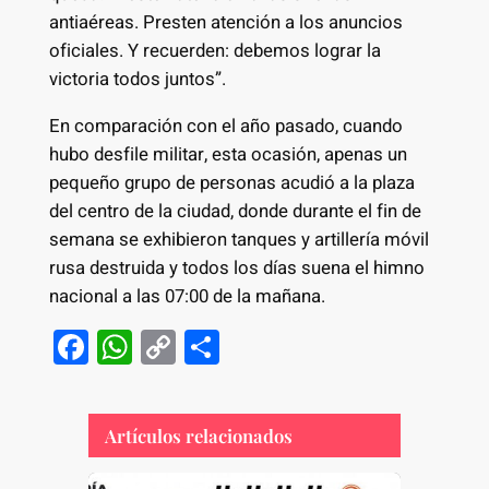
antiaéreas. Presten atención a los anuncios
oficiales. Y recuerden: debemos lograr la
victoria todos juntos”.
En comparación con el año pasado, cuando
hubo desfile militar, esta ocasión, apenas un
pequeño grupo de personas acudió a la plaza
del centro de la ciudad, donde durante el fin de
semana se exhibieron tanques y artillería móvil
rusa destruida y todos los días suena el himno
nacional a las 07:00 de la mañana.
F
W
C
S
a
h
o
h
c
at
p
ar
Artículos relacionados
e
s
y
e
b
A
Li