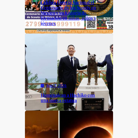
Celebra Lotería Nacional el
Centenario de los Scouts en
México y su historia de
formación en niñas, niños y
jóvenes
Ago 7, 2026
Homenajean a Hachiko con
una nueva estatua