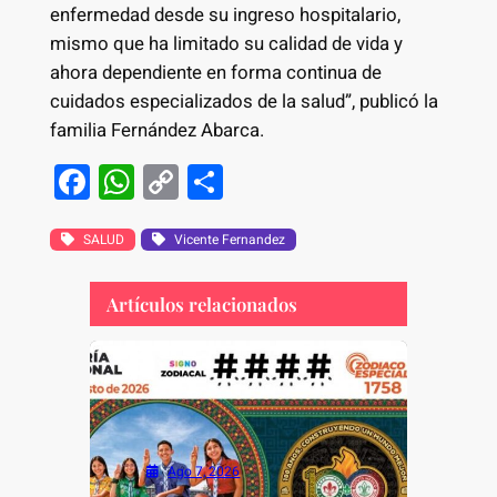
enfermedad desde su ingreso hospitalario,
mismo que ha limitado su calidad de vida y
ahora dependiente en forma continua de
cuidados especializados de la salud”, publicó la
familia Fernández Abarca.
F
W
C
S
a
h
o
h
c
at
p
ar
SALUD
Vicente Fernandez
e
s
y
e
Artículos relacionados
b
A
Li
o
p
n
o
p
k
k
Ago 7, 2026