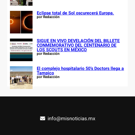
Eclipse total de Sol oscurecerá Europa.
por Redacción
SIGUE EN VIVO DEVELACIÓN DEL BILLETE
CONMEMORATIVO DEL CENTENARIO DE
LOS SCOUTS EN MÉXICO
por Redacción
El complejo hospitalario 50’s Doctors llega a
Tampico
por Redacción
info@misnoticias.mx