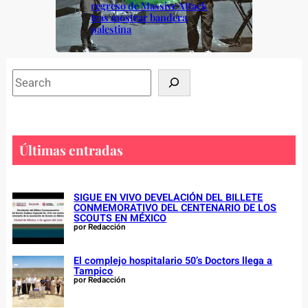
regreso de Massive Attack
tras mostrar bandera
palestina
S
e
a
r
c
Últimas entradas
h
SIGUE EN VIVO DEVELACIÓN DEL BILLETE
CONMEMORATIVO DEL CENTENARIO DE LOS
SCOUTS EN MÉXICO
por Redacción
El complejo hospitalario 50’s Doctors llega a
Tampico
por Redacción