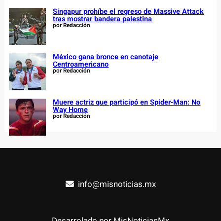
Singapur prohíbe el regreso de Massive Attack
tras mostrar bandera palestina
por Redacción
México gana bronce en canotaje
Centroamericano
por Redacción
Muere actriz que participó en Spider-Man: No
Way Home
por Redacción
info@misnoticias.mx
Desarrolado por MisNoticiasMx