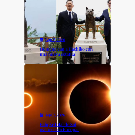
Ago 7, 2026
Homenajean a Hachiko con
una nueva estatua
Ago 7, 2026
Eclipse total de Sol
oscurecerá Europa.