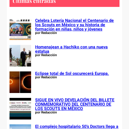
c
Últimas entradas
h
Celebra Lotería Nacional el Centenario de
los Scouts en México y su historia de
formación en niñas, niños y jóvenes
por Redacción
Homenajean a Hachiko con una nueva
estatua
por Redacción
Eclipse total de Sol oscurecerá Europa.
por Redacción
SIGUE EN VIVO DEVELACIÓN DEL BILLETE
CONMEMORATIVO DEL CENTENARIO DE
LOS SCOUTS EN MÉXICO
por Redacción
El complejo hospitalario 50’s Doctors llega a