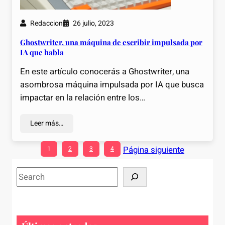
Redaccion
26 julio, 2023
Ghostwriter, una máquina de escribir impulsada por
IA que habla
En este artículo conocerás a Ghostwriter, una
asombrosa máquina impulsada por IA que busca
impactar en la relación entre los…
Leer más…
Página siguiente
1
2
3
4
S
e
a
r