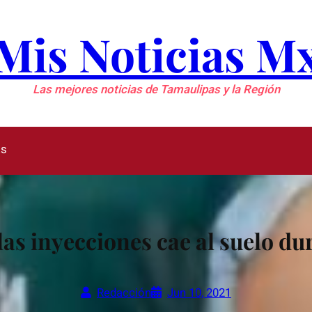
Mis Noticias M
Las mejores noticias de Tamaulipas y la Región
as
as inyecciones cae al suelo du
Redacción
Jun 10, 2021