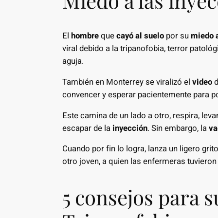
Miedo a las inye
El
hombre
que
cayó al suelo
por su
miedo a
viral debido a la tripanofobia, terror patol
aguja.
También en Monterrey se viralizó el
video
d
convencer y esperar pacientemente para po
Este camina de un lado a otro, respira, lev
escapar de la
inyección
. Sin embargo, la
va
Cuando por fin lo logra, lanza un ligero grit
otro joven, a quien las enfermeras tuvieron
5 consejos para s