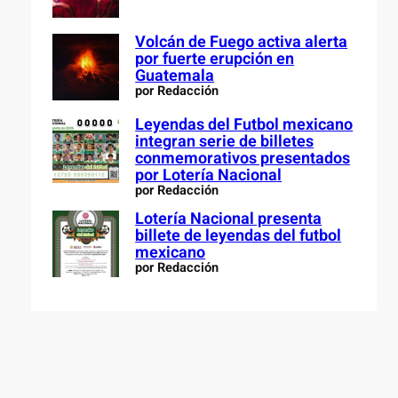
Volcán de Fuego activa alerta
por fuerte erupción en
Guatemala
por Redacción
Leyendas del Futbol mexicano
integran serie de billetes
conmemorativos presentados
por Lotería Nacional
por Redacción
Lotería Nacional presenta
billete de leyendas del futbol
mexicano
por Redacción