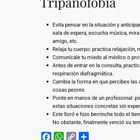
Tripanofobia
Evita pensar en la situación y anticip
sala de espera, escucha música, mira u
amigo, etc.
Relaja tu cuerpo: practica relajación, 
Comunícale tu miedo al médico o prof
Antes de entrar en la consulta, practic
respiración diafragmática.
Cambia la forma en que percibes las a
cosas peores.
Ponte en manos de un profesional: pi
estas situaciones concretas sin expe
Este lloró e hizo berrinche todo el ti
No obstante, finalmente venció su te
F
W
C
S