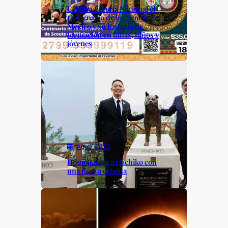
Celebra Lotería Nacional el
Centenario de los Scouts en
México y su historia de
formación en niñas, niños y
jóvenes
Ago 7, 2026
Homenajean a Hachiko con
una nueva estatua