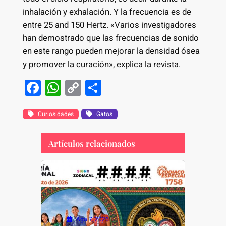
inhalación y exhalación. Y la frecuencia es de
entre 25 and 150 Hertz. «Varios investigadores
han demostrado que las frecuencias de sonido
en este rango pueden mejorar la densidad ósea
y promover la curación», explica la revista.
F
W
C
S
a
h
o
h
c
at
p
ar
Curiosidades
Gatos
e
s
y
e
Artículos relacionados
b
A
Li
o
p
n
o
p
k
k
Ago 7, 2026