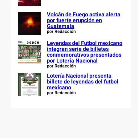
Volcán de Fuego activa alerta
por fuerte erupción en
Guatemala
por Redacción
Leyendas del Futbol mexicano
integran serie de billetes
conmemorativos presentados
por Lotería Nacional
por Redacción
Lotería Nacional presenta
billete de leyendas del futbol
mexicano
por Redacción