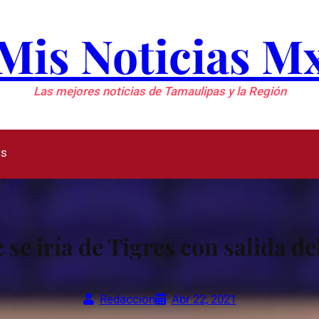
Mis Noticias M
Las mejores noticias de Tamaulipas y la Región
as
se iría de Tigres con salida de
Redaccion
Abr 22, 2021