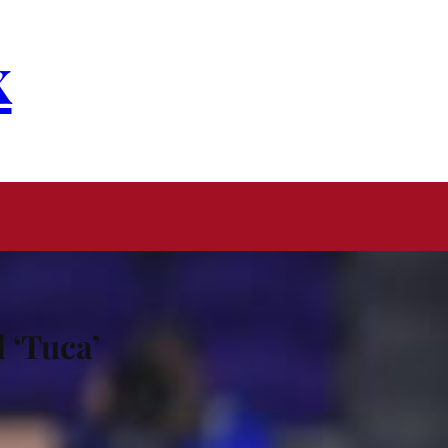
x
l ‘Tuca’