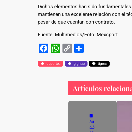
Dichos elementos han sido fundamentales 
mantienen una excelente relación con el técn
pesar de que cuentan con contrato.
Fuente: Multimedios/Foto: Mexsport
F
W
C
S
a
h
o
h
c
at
p
ar
deportes
gignac
tigres
e
s
y
e
b
A
Li
Artículos relacion
o
p
n
o
p
k
k
Ag
o 5,