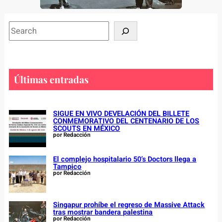
S
e
a
r
c
Últimas entradas
h
SIGUE EN VIVO DEVELACIÓN DEL BILLETE
CONMEMORATIVO DEL CENTENARIO DE LOS
SCOUTS EN MÉXICO
por Redacción
El complejo hospitalario 50’s Doctors llega a
Tampico
por Redacción
Singapur prohíbe el regreso de Massive Attack
tras mostrar bandera palestina
por Redacción