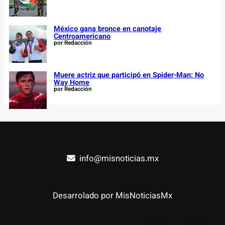
México gana bronce en canotaje
Centroamericano
por Redacción
Muere actriz que participó en Spider-Man: No
Way Home
por Redacción
info@misnoticias.mx
Desarrolado por MisNoticiasMx
Facebook
YouTube