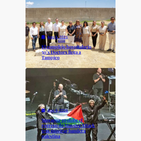
Ago 6, 2026
El complejo hospitalario
50’s Doctors llega a
Tampico
Ago 6, 2026
Singapur prohíbe el
regreso de Massive Attack
tras mostrar bandera
palestina