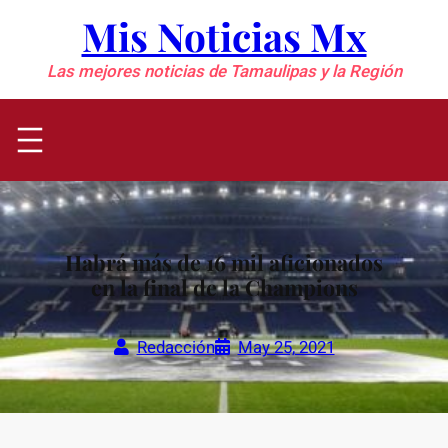
Saltar
Mis Noticias Mx
al
contenido
Las mejores noticias de Tamaulipas y la Región
Habrá más de 16 mil aficionados
en la final de la Champions
Redacción
May 25, 2021