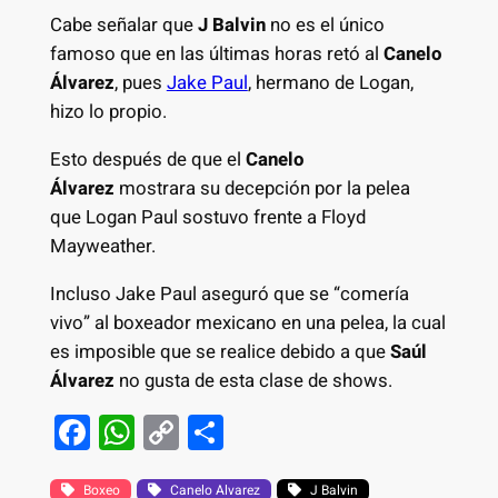
Cabe señalar que
J Balvin
no es el único
famoso que en las últimas horas retó al
Canelo
Álvarez
, pues
Jake Paul
, hermano de Logan,
hizo lo propio.
Esto después de que el
Canelo
Álvarez
mostrara su decepción por la pelea
que Logan Paul sostuvo frente a Floyd
Mayweather.
Incluso Jake Paul aseguró que se “comería
vivo” al boxeador mexicano en una pelea, la cual
es imposible que se realice debido a que
Saúl
Álvarez
no gusta de esta clase de shows.
F
W
C
S
a
h
o
h
Boxeo
Canelo Alvarez
J Balvin