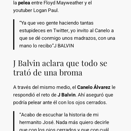
la
pelea
entre Floyd Mayweather y el
youtuber Logan Paul.
“Ya que veo gente haciendo tantas
estupideces en Twitter, yo invito al Canelo a
que se dé conmigo unos madrazos, con una
mano lo recibo”J BALVIN
J Balvin aclara que todo se
trató de una broma
A través del mismo medio, el
Canelo Álvarez
le
respondió el reto de
J Balvin
. Ahí aseguró que
podría pelear ante él con los ojos cerrados.
“Acabo de escuchar la historia de mi
hermanito José. Nada más quiero decirle
que con los ojos cerrados y que con cuál