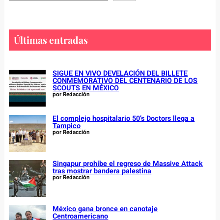
e
a
r
c
Últimas entradas
h
SIGUE EN VIVO DEVELACIÓN DEL BILLETE
CONMEMORATIVO DEL CENTENARIO DE LOS
SCOUTS EN MÉXICO
por Redacción
El complejo hospitalario 50’s Doctors llega a
Tampico
por Redacción
Singapur prohíbe el regreso de Massive Attack
tras mostrar bandera palestina
por Redacción
México gana bronce en canotaje
Centroamericano