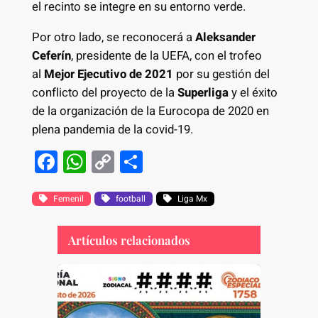
el recinto se integre en su entorno verde.
Por otro lado, se reconocerá a
Aleksander
Ceferín
, presidente de la UEFA, con el trofeo
al
Mejor Ejecutivo de 2021
por su gestión del
conflicto del proyecto de la
Superliga
y el éxito
de la organización de la Eurocopa de 2020 en
plena pandemia de la covid-19.
F
W
C
S
a
h
o
h
c
at
p
ar
Femenil
football
Liga Mx
e
s
y
e
Artículos relacionados
b
A
Li
o
p
n
o
p
k