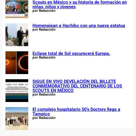
Scouts en México y su historia de formación en
niñas, niños y jóvenes
por Redacción
Homenajean a Hachiko con una nueva estatua
por Redacción
Eclipse total de Sol oscurecerá Europa.
por Redacción
SIGUE EN VIVO DEVELACIÓN DEL BILLETE
CONMEMORATIVO DEL CENTENARIO DE LOS
SCOUTS EN MÉXICO
por Redacción
El complejo hospitalario 50’s Doctors llega a
Tampico
por Redacción