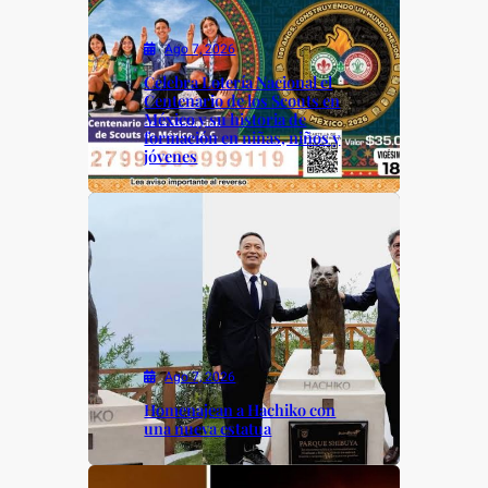
Ago 7, 2026
Celebra Lotería Nacional el
Centenario de los Scouts en
México y su historia de
formación en niñas, niños y
jóvenes
Ago 7, 2026
Homenajean a Hachiko con
una nueva estatua