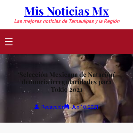
Saltar
Mis Noticias Mx
al
contenido
Las mejores noticias de Tamaulipas y la Región
‘Selección Mexicana de Natación’
denuncia irregularidades para
Tokio 2021
Redacción
Jun 10, 2021