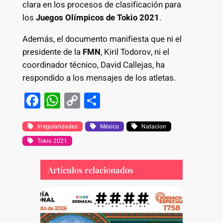
clara en los procesos de clasificación para
los
Juegos Olímpicos de Tokio 2021
.
Además, el documento manifiesta que ni el
presidente de la
FMN
, Kiril Todorov, ni el
coordinador técnico, David Callejas, ha
respondido a los mensajes de los atletas.
F
W
C
S
a
h
o
h
c
at
p
ar
Irregularidades
México
Natacion
Tokio 2021
e
s
y
e
b
A
Li
Artículos relacionados
o
p
n
o
p
k
k