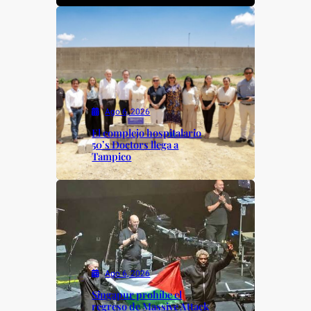
Ago 6, 2026
El complejo hospitalario
50’s Doctors llega a
Tampico
Ago 6, 2026
Singapur prohíbe el
regreso de Massive Attack