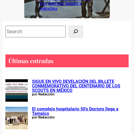
tras mostrar bandera
palestina
S
e
a
r
c
Últimas entradas
h
SIGUE EN VIVO DEVELACIÓN DEL BILLETE
CONMEMORATIVO DEL CENTENARIO DE LOS
SCOUTS EN MÉXICO
por Redacción
El complejo hospitalario 50’s Doctors llega a
Tampico
por Redacción