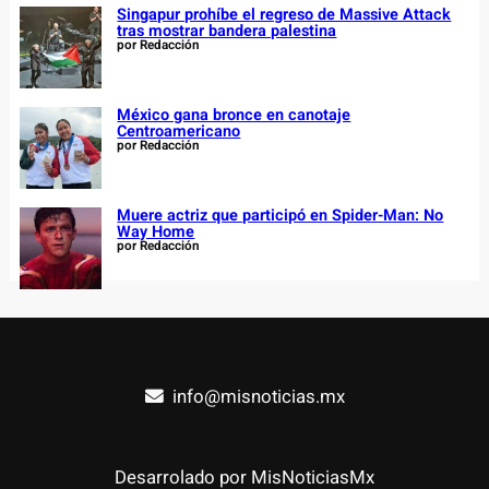
Singapur prohíbe el regreso de Massive Attack
tras mostrar bandera palestina
por Redacción
México gana bronce en canotaje
Centroamericano
por Redacción
Muere actriz que participó en Spider-Man: No
Way Home
por Redacción
info@misnoticias.mx
Desarrolado por MisNoticiasMx