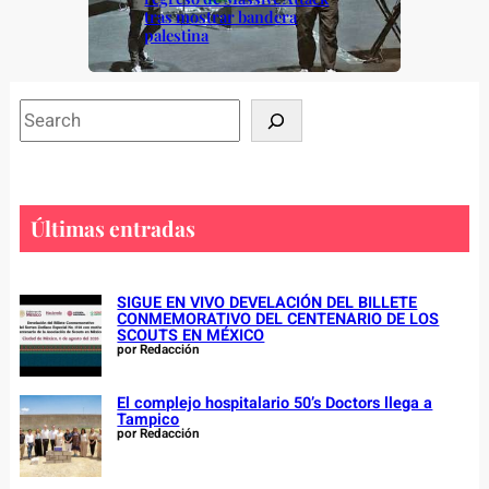
tras mostrar bandera
palestina
S
e
a
r
c
Últimas entradas
h
SIGUE EN VIVO DEVELACIÓN DEL BILLETE
CONMEMORATIVO DEL CENTENARIO DE LOS
SCOUTS EN MÉXICO
por Redacción
El complejo hospitalario 50’s Doctors llega a
Tampico
por Redacción