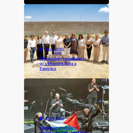
Ago 6, 2026
El complejo hospitalario
50’s Doctors llega a
Tampico
Ago 6, 2026
Singapur prohíbe el
regreso de Massive Attack