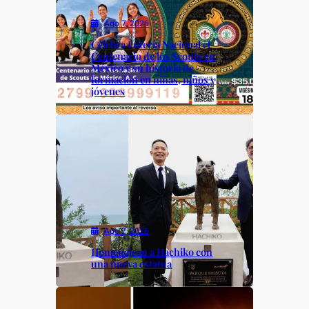
Ago 7, 2026
Celebra Lotería Nacional el
Centenario de los Scouts en
México y su historia de
formación en niñas, niños y
jóvenes
Ago 7, 2026
Homenajean a Hachiko con
una nueva estatua