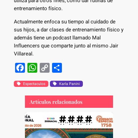
utiliza para otros fines, como dar rutinas de
entrenamiento físico.
Actualmente enfoca su tiempo al cuidado de
sus hijos, a dar clases de entrenamiento físico y
además tiene un podcast llamado Mal
Influencers que comparte junto al mismo Jair
Villareal.
F
W
C
S
a
h
o
h
c
at
p
ar
Espectaculos
Karla Panini
e
s
y
e
Artículos relacionados
b
A
Li
o
p
n
o
p
k
k