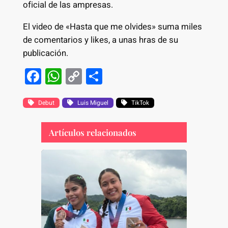
oficial de las ampresas.
El video de «Hasta que me olvides» suma miles
de comentarios y likes, a unas hras de su
publicación.
F
W
C
S
a
h
o
h
c
at
p
ar
Debut
Luis Miguel
TikTok
e
s
y
e
Artículos relacionados
b
A
Li
o
p
n
o
p
k
k