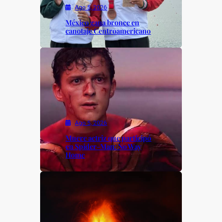
Ago 5, 2026
México gana bronce en
canotaje Centroamericano
Ago 5, 2026
Muere actriz que participó
en Spider-Man: No Way
Home