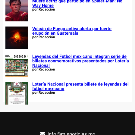
Muere actriz que participó en Spider-Man: No
Way Home
por Redacción
Volcán de Fuego activa alerta por fuerte
erupción en Guatemala
por Redacción
Leyendas del Futbol mexicano integran serie de
billetes conmemorativos presentados por Lotería
Nacional
por Redacción
Lotería Nacional presenta billete de leyendas del
futbol mexicano
por Redacción
info@misnoticias.mx