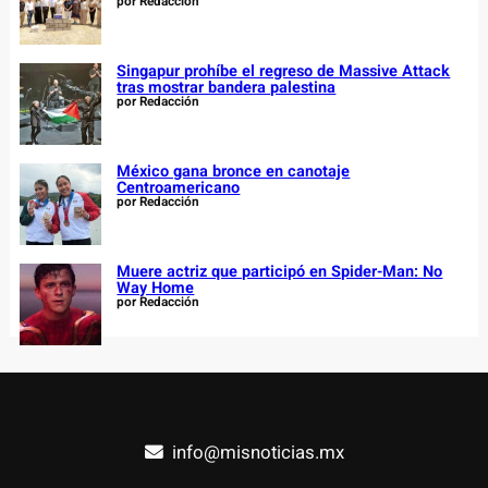
por Redacción
Singapur prohíbe el regreso de Massive Attack
tras mostrar bandera palestina
por Redacción
México gana bronce en canotaje
Centroamericano
por Redacción
Muere actriz que participó en Spider-Man: No
Way Home
por Redacción
info@misnoticias.mx