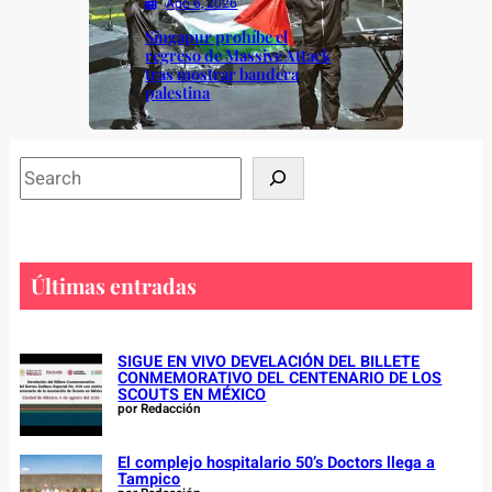
Ago 6, 2026
Singapur prohíbe el
regreso de Massive Attack
tras mostrar bandera
palestina
S
e
a
r
c
Últimas entradas
h
SIGUE EN VIVO DEVELACIÓN DEL BILLETE
CONMEMORATIVO DEL CENTENARIO DE LOS
SCOUTS EN MÉXICO
por Redacción
El complejo hospitalario 50’s Doctors llega a
Tampico