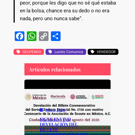
peor, porque les digo que no sé qué estaba
en la bolsa, chance era su dedo o no era
nada, pero uno nunca sabe”.
F
W
C
S
a
h
o
h
c
at
p
ar
GOLPEADO
Luisito Comunica
VENDEDOR
e
s
y
e
Artículos relacionados
b
A
Li
o
p
n
o
p
k
k
Ago 6, 2026
SIGUE EN VIVO
DEVELACIÓN DEL
BILLETE
CONMEMORATIVO DEL