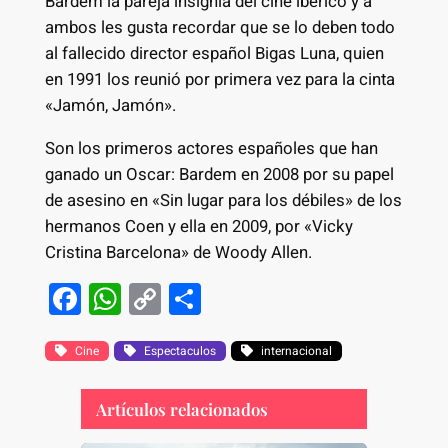
Bardem la pareja insignia del cine ibérico y a
ambos les gusta recordar que se lo deben todo
al fallecido director español Bigas Luna, quien
en 1991 los reunió por primera vez para la cinta
«Jamón, Jamón».
Son los primeros actores españoles que han
ganado un Oscar: Bardem en 2008 por su papel
de asesino en «Sin lugar para los débiles» de los
hermanos Coen y ella en 2009, por «Vicky
Cristina Barcelona» de Woody Allen.
F
W
C
S
a
h
o
h
c
at
p
ar
Cine
Espectaculos
internacional
e
s
y
e
Artículos relacionados
b
A
Li