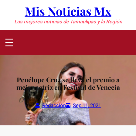
Saltar
Mis Noticias Mx
al
contenido
Las mejores noticias de Tamaulipas y la Región
Penélope Cruz se lleva el premio a
mejor actriz en Festival de Venecia
Redacción
Sep 11, 2021