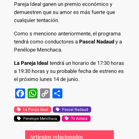
Pareja Ideal ganen un premio económico y
demuestren que su amor es más fuerte que
cualquier tentación.
Como s menciono anteriormente, el programa
tendrá como conductores a
Pascal Nadaud
y a
Penélope Menchaca.
La Pareja Ideal
tendrá un horario de 17:30 horas
a 19:30 horas y su probable fecha de estreno es
el próximo lunes 14 de junio.
F
W
C
S
a
h
o
h
c
at
p
ar
La Pareja Ideal
Pascal Nadaud
Penelope Menchaca
e
s
y
e
Tv Azteca
b
A
Li
Artículos relacionados